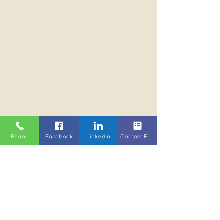
Phone
Facebook
LinkedIn
Contact Form
Para las adquisiciones, representamos a
los compradores en todas las etapas del
proceso, desde el asesoramiento sobre la
selección y la ubicación hasta el
abastecimiento de oportunidades y la