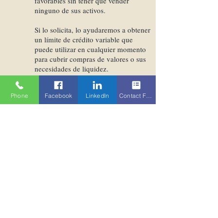
favorables sin tener que vender
ninguno de sus activos.
Si lo solicita, lo ayudaremos a obtener
un límite de crédito variable que
puede utilizar en cualquier momento
para cubrir compras de valores o sus
necesidades de liquidez.
El límite máximo de crédito está
Phone
Facebook
LinkedIn
Contact Form
determinado por el valor de préstamo
de los valores pignorados como
garantía, calculado por el Banco.
El valor del préstamo se calcula a
partir de la suma de los activos
pignorados en función de su calidad,
composición (diversificación) y
comerciabilidad.
Los tipos de interés bajos son posibles
para las disposiciones en forma de
anticipos fijos