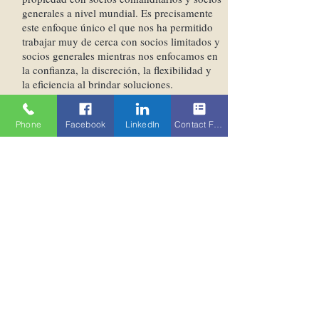
generales a nivel mundial. Es precisamente
este enfoque único el que nos ha permitido
trabajar muy de cerca con socios limitados y
socios generales mientras nos enfocamos en
la confianza, la discreción, la flexibilidad y
la eficiencia al brindar soluciones.
En la actualidad, contamos con 20
Phone
Facebook
LinkedIn
Contact Form
asociaciones internacionales que
complementan nuestras principales
actividades de inversión y originación con el
fin de facilitar la liquidez secundaria de los
vendedores a nivel mundial. Los acuerdos
secundarios se obtienen a través de socios
locales que cubren las relaciones clave de
GP / LP locales. Los socios locales no solo
están bien posicionados cultural y
lingüísticamente en la mayoría de los casos,
sino que también están regulados en sus
mercados nacionales.
Desde 2005, nuestro equipo ha participado