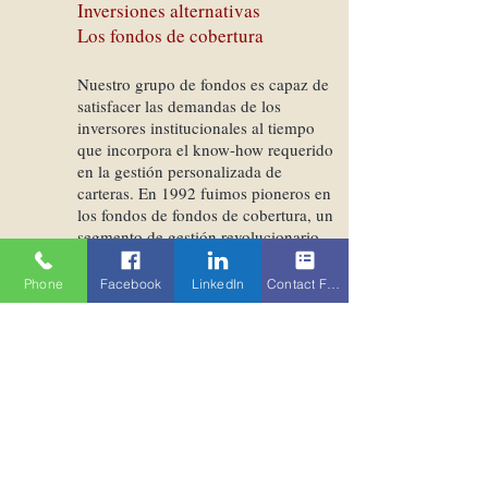
Inversiones alternativas
Los fondos de cobertura
Nuestro grupo de fondos es capaz de
satisfacer las demandas de los
inversores institucionales al tiempo
que incorpora el know-how requerido
en la gestión personalizada de
carteras. En 1992 fuimos pioneros en
los fondos de fondos de cobertura, un
segmento de gestión revolucionario.
Nuestros socios fueron los pioneros
Phone
Facebook
LinkedIn
Contact Form
de los Fondos de Hedge Funds. Desde
1968, han sido reconocidos como un
actor consistente en gran parte debido
a su rigurosa selección de
administradores subyacentes y la
experiencia que ha acumulado a
medida que el universo de los fondos
de cobertura ha crecido.